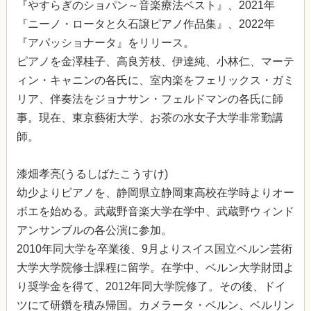
『やすらぎのショパン～音楽療法ベスト』、2021年
『ニーノ・ロータと久石譲ピアノ作品集』、2022年
『アパッショナータ』をリリース。
ピアノを金澤桂子、高良芳枝、伊達純、小林仁、マーテ
ィン・キャニンの各氏に、室内楽をフェリックス・ガミ
リア、伴奏法をジョナサン・フェルドマンの各氏に師
事。現在、東京藝術大学、お茶の水女子大学非常勤講
師。
漆畑孝亮(うるしばたこうすけ)
幼少よりピアノを、静岡県立静岡東高校在学時よりオー
ボエを始める。武蔵野音楽大学在学中、武蔵野ウィンド
アンサンブルの各公演に参加。
2010年同大学を卒業後、9月よりスイス国立ベルン芸術
大学大学院修士課程に留学。在学中、ベルン大学財団よ
り奨学金を得て、2012年同大学院修了。その後、ドイ
ツにて研鑽を積み帰国。カメラータ・ベルン、ベルリン