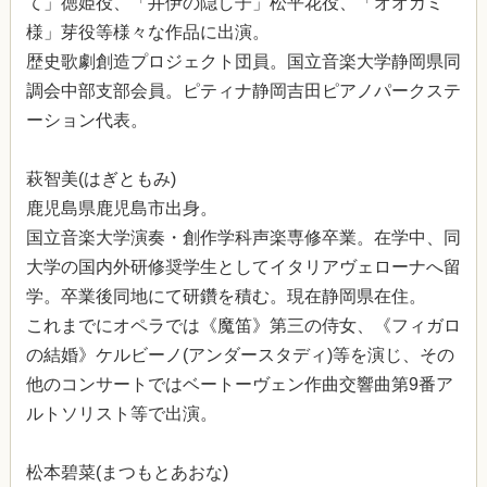
て」徳姫役、「井伊の隠し子」松平花役、「オオカミ
様」芽役等様々な作品に出演。
歴史歌劇創造プロジェクト団員。国立音楽大学静岡県同
調会中部支部会員。ピティナ静岡吉田ピアノパークステ
ーション代表。
萩智美(はぎともみ)
鹿児島県鹿児島市出身。
国立音楽大学演奏・創作学科声楽専修卒業。在学中、同
大学の国内外研修奨学生としてイタリアヴェローナへ留
学。卒業後同地にて研鑽を積む。現在静岡県在住。
これまでにオペラでは《魔笛》第三の侍女、《フィガロ
の結婚》ケルビーノ(アンダースタディ)等を演じ、その
他のコンサートではベートーヴェン作曲交響曲第9番ア
ルトソリスト等で出演。
松本碧菜(まつもとあおな)