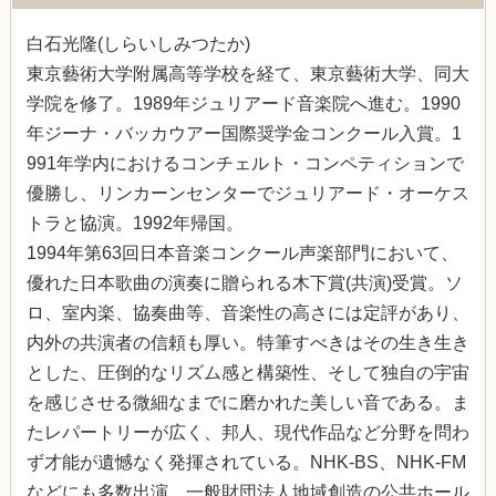
白石光隆(しらいしみつたか)
東京藝術大学附属高等学校を経て、東京藝術大学、同大
学院を修了。1989年ジュリアード音楽院へ進む。1990
年ジーナ・バッカウアー国際奨学金コンクール入賞。1
991年学内におけるコンチェルト・コンペティションで
優勝し、リンカーンセンターでジュリアード・オーケス
トラと協演。1992年帰国。
1994年第63回日本音楽コンクール声楽部門において、
優れた日本歌曲の演奏に贈られる木下賞(共演)受賞。ソ
ロ、室内楽、協奏曲等、音楽性の高さには定評があり、
内外の共演者の信頼も厚い。特筆すべきはその生き生き
とした、圧倒的なリズム感と構築性、そして独自の宇宙
を感じさせる微細なまでに磨かれた美しい音である。ま
たレパートリーが広く、邦人、現代作品など分野を問わ
ず才能が遺憾なく発揮されている。NHK-BS、NHK-FM
などにも多数出演。一般財団法人地域創造の公共ホール