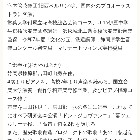
室内管弦楽団(旧西ベルリン)等、国内外のプロオーケス
トラに客演。
常葉大学付属立花高校総合芸術コース、U-15伊豆中学
生選抜吹奏楽団各講師。浜松城北工業高校吹奏楽部音楽
監督。令和7年度「文化の匠」派遣講師。静岡県学生音
楽コンクール審査員。マリナートウィンズ実行委員。
岡部春花(おかべはるか)
静岡県榛原郡吉田町出身在住。
4歳よりピアノを、高校2年より声楽を始める。国立音
楽大学演奏・創作学科声楽専修卒業、及びピアノ指導コ
ース修了。
声楽を山田祐規子、矢田部一弘の各氏に師事。これまで
にオペラ研究会本公演「ドン・ジョヴァンニ」1幕ツェ
ルリーナ役、「魔笛」侍女2役を演じる。
また、歴史歌劇創造プロジェクトの歌劇「あの山を越え