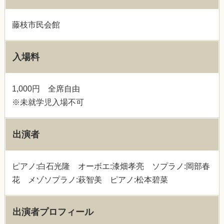
藤枝市民会館
入場料
1,000円 全席自由
※未就学児入場不可
出演者
ピアノ:白石光隆 オーボエ:漆畑孝亮 ソプラノ:岡部春
花 メゾソプラノ:萩智美 ピアノ:松本碧菜
出演者プロフィール