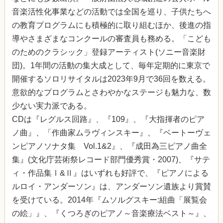
音楽活性化事業などの活動では全国を巡り、子供たちへ
の教育プログラムにも積極的に取り組むほか、後進の指
導やさまざまなコンクールの審査員も務める。「こども
のためのクラシック」登録アーティスト(ソニー音楽財
団)。1年間の活動の集大成として、毎年定期的に東京で
開催するソロリサイタルは2023年9月で36回を数える。
意欲的なプログラムとさわやかなステージも魅力な、数
少ない実力派である。
CDは『レグルス回路』、『109』、『大指揮者のピア
ノ曲』、「作曲家ムラヴィンスキー』、『ベートーヴェ
ンピアノソナタ集 Vol.1&2』、『成田為三ピアノ曲全
集』(文化庁芸術祭レコード部門優秀賞・2007)、『サテ
ィ・作品集Ⅰ&Ⅱ』はいずれも好評で、『ピアノによる
ルロイ・アンダーソン』は、アンダーソン遺族より賞賛
を受けている。2014年『ムソルグスキー:組曲「展覧会
の絵」』、『くつろぎのピアノ～音楽療法ベスト～』、