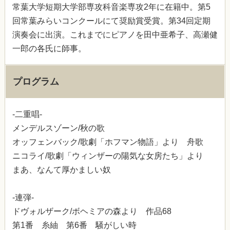
常葉大学短期大学部専攻科音楽専攻2年に在籍中。第5
回常葉みらいコンクールにて奨励賞受賞。第34回定期
演奏会に出演。これまでにピアノを田中亜希子、高瀬健
一郎の各氏に師事。
プログラム
-二重唱-
メンデルスゾーン/秋の歌
オッフェンバック/歌劇「ホフマン物語」より 舟歌
ニコライ/歌劇「ウィンザーの陽気な女房たち」より
まあ、なんて厚かましい奴
-連弾-
ドヴォルザーク/ボヘミアの森より 作品68
第1番 糸紬 第6番 騒がしい時